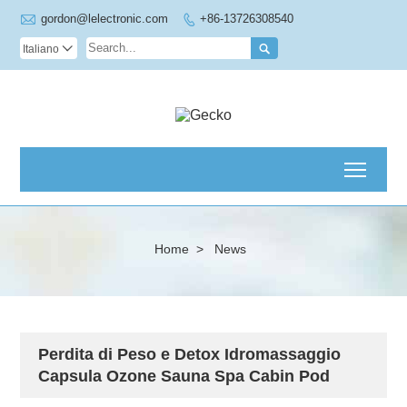

gordon@lelectronic.com
+86-13726308540


Italiano

Toggl
Home
>
News
Perdita di Peso e Detox Idromassaggio
Capsula Ozone Sauna Spa Cabin Pod