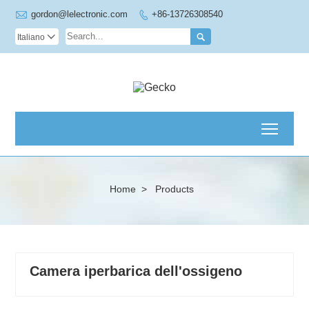

gordon@lelectronic.com
+86-13726308540


Italiano

Toggl
Home
>
Products
Camera iperbarica dell'ossigeno